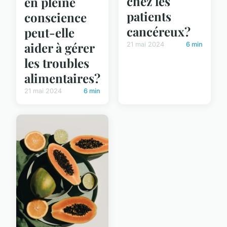
chez les
en pleine
patients
conscience
cancéreux?
peut-elle
aider à gérer
21 mai 2024
6 min
les troubles
alimentaires?
21 mai 2024
6 min