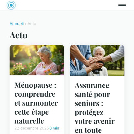
Accueil
› Actu
Actu
Ménopause :
Assurance
comprendre
santé pour
et surmonter
seniors :
cette étape
protégez
naturelle
votre avenir
en toute
22 décembre 2025
8 min