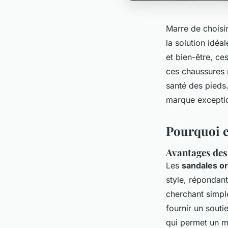
Marre de choisi
la solution idé
et bien-être, c
ces chaussures 
santé des pieds.
marque exceptio
Pourquoi c
Avantages de
Les
sandales o
style, répondan
cherchant simpl
fournir un souti
qui permet un ma