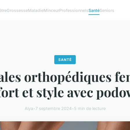
être
Grossesse
Maladie
Minceur
Professionnels
Santé
Seniors
SANTÉ
les orthopédiques f
ort et style avec pod
Alya
•
7 septembre 2024
•
5 min de lecture