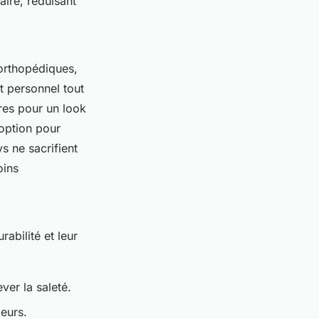
ire, réduisant
orthopédiques,
 personnel tout
res pour un look
 option pour
 ne sacrifient
oins
abilité et leur
er la saleté.
eurs.