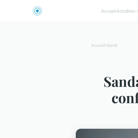
Accueil
Actu
Bien-
Accueil
›
Santé
Sanda
conf