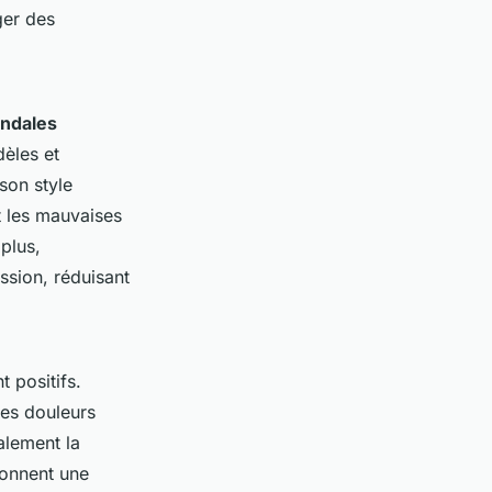
ger des
ndales
èles et
son style
et les mauvaises
plus,
ssion, réduisant
 positifs.
des douleurs
alement la
ionnent une