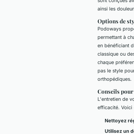
sont conçues av
ainsi les douleur
Options de sty
Podoways propos
permettant à ch
en bénéficiant 
classique ou des
chaque préfére
pas le style pou
orthopédiques.
Conseils pour
L'entretien de v
efficacité. Voic
Nettoyez ré
Utilisez un