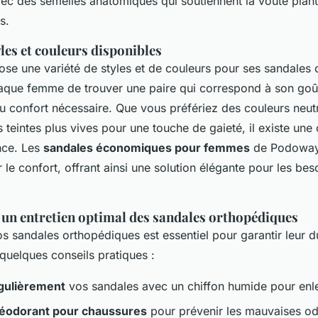
ec des semelles anatomiques qui soutiennent la voûte planta
s.
les et couleurs disponibles
e une variété de styles et de couleurs pour ses sandales 
aque femme de trouver une paire qui correspond à son goût
du confort nécessaire. Que vous préfériez des couleurs neut
 teintes plus vives pour une touche de gaieté, il existe une
nce. Les
sandales économiques pour femmes
de Podoways
r le confort, offrant ainsi une solution élégante pour les bes
 un entretien optimal des sandales orthopédiques
os sandales orthopédiques est essentiel pour garantir leur dur
i quelques conseils pratiques :
gulièrement
vos sandales avec un chiffon humide pour enlev
 déodorant pour chaussures
pour prévenir les mauvaises od