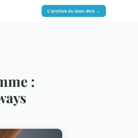
L'archive du bien-être →
emme :
oways