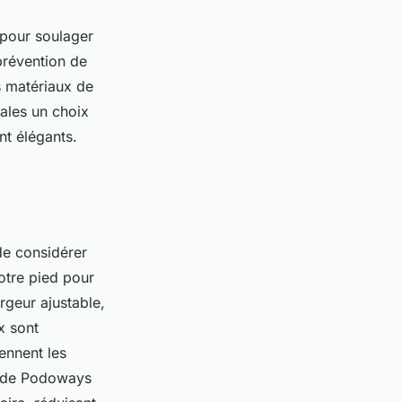
pour soulager
 prévention de
s matériaux de
dales un choix
nt élégants.
 de considérer
votre pied pour
rgeur ajustable,
x sont
ennent les
de Podoways