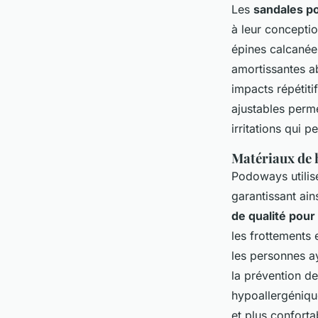
Les
sandales po
à leur concepti
épines calcanée
amortissantes ab
impacts répétit
ajustables perme
irritations qui 
Matériaux de h
Podoways utilise
garantissant ain
de qualité pour
les frottements 
les personnes ay
la prévention des
hypoallergéniqu
et plus conforta