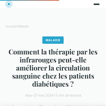
Accueil
›
Maladie
MALADIE
Comment la thérapie par les
infrarouges peut-elle
améliorer la circulation
sanguine chez les patients
diabétiques ?
Alya
•
21 mai 2024
•
5 min de lecture