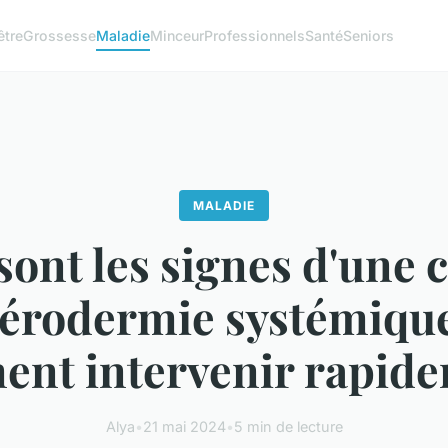
être
Grossesse
Maladie
Minceur
Professionnels
Santé
Seniors
MALADIE
sont les signes d'une c
lérodermie systémique
nt intervenir rapid
Alya
•
21 mai 2024
•
5 min de lecture