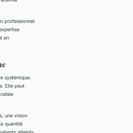
un professionnel
expertise
t en
ue
ie systémique.
e. Elle peut
traitée
, une vision
la quantité
atients atteints