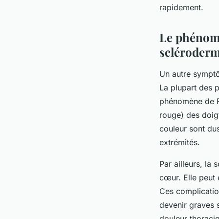
rapidement.
Le phénomè
scléroderm
Un autre symptô
La plupart des p
phénomène de Ra
rouge) des doig
couleur sont dus
extrémités.
Par ailleurs, la
cœur. Elle peut
Ces complicatio
devenir graves s
douleur thoraciq