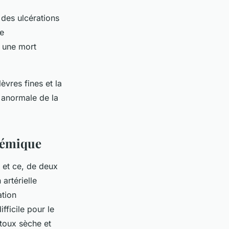
 des ulcérations
de
t une mort
vres fines et la
 anormale de la
témique
 et ce, de deux
artérielle
ation
fficile pour le
toux sèche et