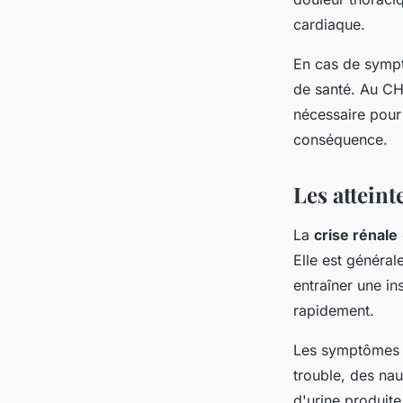
cardiaque.
En cas de sympt
de santé. Au CH
nécessaire pour 
conséquence.
Les attein
La
crise rénale
Elle est général
entraîner une ins
rapidement.
Les symptômes d
trouble, des nau
d'urine produite.