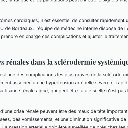
ômes cardiaques, il est essentiel de consulter rapidement 
U de Bordeaux, l'équipe de médecine interne dispose de l'
prendre en charge ces complications et ajuster le traitemen
tes rénales dans la sclérodermie systémiq
est une des complications les plus graves de la scléroderm
ement associée à une hypertension artérielle sévère et rapid
uffisance rénale aiguë, qui peut être fatale si elle n'est pas 
'une crise rénale peuvent être des maux de tête importants
sées, des vomissements, et une diminution significative de 
 La pression artérielle doit être surveillée de près chez les p