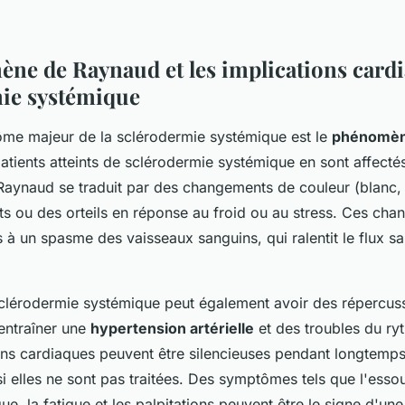
ne de Raynaud et les implications cardi
ie systémique
me majeur de la sclérodermie systémique est le
phénomèn
atients atteints de sclérodermie systémique en sont affecté
ynaud se traduit par des changements de couleur (blanc, 
ts ou des orteils en réponse au froid ou au stress. Ces ch
 à un spasme des vaisseaux sanguins, qui ralentit le flux sa
 sclérodermie systémique peut également avoir des répercuss
 entraîner une
hypertension artérielle
et des troubles du ry
ns cardiaques peuvent être silencieuses pendant longtemp
i elles ne sont pas traitées. Des symptômes tels que l'essou
ue, la fatigue et les palpitations peuvent être le signe d'une