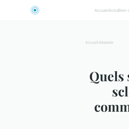
Accueil
Actu
Bien-
Accueil
›
Maladie
Quels 
sc
comme