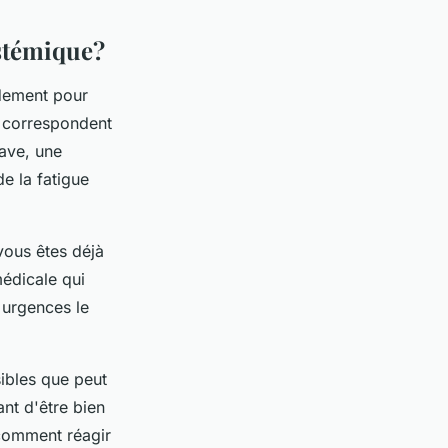
ystémique?
idement pour
s correspondent
rave, une
de la fatigue
vous êtes déjà
médicale qui
x urgences le
sibles que peut
nt d'être bien
 comment réagir