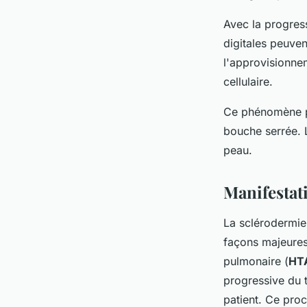
Avec la progress
digitales peuven
l'approvisionne
cellulaire.
Ce phénomène pe
bouche serrée. 
peau.
Manifestat
La sclérodermie
façons majeures 
pulmonaire (
HT
progressive du t
patient. Ce pro