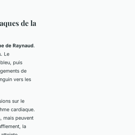
aques de la
e de Raynaud
.
s. Le
bleu, puis
angements de
nguin vers les
ions sur le
thme cardiaque.
s, mais peuvent
fflement, la
 atteinte